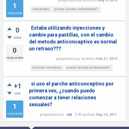
preguntado
por
anónimo
May 9, 2013
1
sexualidad
puedo quedar embarazada?
respuesta
Estaba utilizando inyecciones y
0
cambie para pastillas, con el cambio
votos
del metodo anticonceptivo es normal
un retraso???
0
respuestas
preguntado
por
anónimo
Feb 21, 2013
periodo menstrual
puedo quedar embarazada?
si uso el parche anticonceptivo por
+1
primera ves, ¿cuando puedo
voto
comenzar a tener relaciones
sexuales?
1
respuesta
preguntado
por
nat
(
140
puntos)
Sep 16, 2011