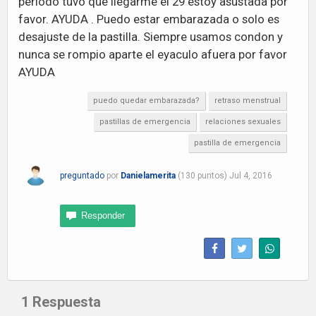
periodo tuvo que llegarme el 29 estoy asustada por
favor. AYUDA . Puedo estar embarazada o solo es
desajuste de la pastilla. Siempre usamos condon y
nunca se rompio aparte el eyaculo afuera por favor
AYUDA
puedo quedar embarazada?
retraso menstrual
pastillas de emergencia
relaciones sexuales
pastilla de emergencia
preguntado
por
Danielamerita
(
130
puntos)
Jul 4, 2016
1
Respuesta