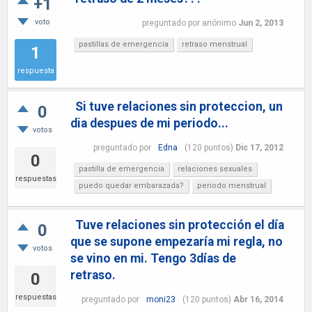
+1
voto
preguntado
por
anónimo
Jun 2, 2013
pastillas de emergencia
retraso menstrual
1
respuesta
Si tuve relaciones sin proteccion, un
0
dia despues de mi periodo...
votos
preguntado
por
Edna
(
120
puntos)
Dic 17, 2012
0
pastilla de emergencia
relaciones sexuales
respuestas
puedo quedar embarazada?
periodo menstrual
Tuve relaciones sin protección el día
0
que se supone empezaría mi regla, no
votos
se vino en mi. Tengo 3días de
retraso.
0
respuestas
preguntado
por
moni23
(
120
puntos)
Abr 16, 2014