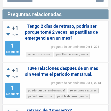
Preguntas relacionadas
Tengo 2 días de retraso, podría ser
+1
porque tomé 2 veces las pastillas de
voto
emergencia en un mes?
1
preguntado
por
anónimo
Dic 1, 2011
respuesta
retraso menstrual
pastillas de emergencia
Tuve relaciones despues de un mes
+1
sin venirme el periodo menstrual.
voto
preguntado
por
anónimo
Dic 4, 2013
1
puedo quedar embarazada?
relaciones sexuales
respuesta
periodo menstrual
pastilla de emergencia
retraso de 2 meses???