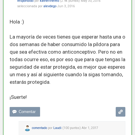
respondido
por
katherinereb
(
2.9k
puntos)
May 30, 2016
seleccionada
por
alevdego
Jun 3, 2016
Hola :)
La mayoría de veces tienes que esperar hasta una o
dos semanas de haber consumido la píldora para
que sea efectiva como anticonceptivo. Pero no en
todas ocurre eso, es por eso que para que tengas la
seguridad de estar protegida, es mejor que esperes
un mes y así al siguiente cuando la sigas tomando,
estarás protegida.
¡Suerte!
comentado
por
Laudi
(
100
puntos)
Abr 1, 2017