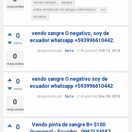
vender sangre
sangre
respuestas
estoy vendiendo mi sangre interesados
o+
ecuador
vendo sangre O negativo, soy de
0
ecuador whatsapp +593996610442.
votos
preguntado
por
barce
(
140
puntos)
Feb 10, 2018
0
respuestas
vendo sangre O negativo soy de
0
ecuador whatsapp +593996610442
votos
preguntado
por
barce
(
140
puntos)
Ene 20, 2018
0
respuestas
Vendo pinta de sangre B+ $100
0
Guayaquil - Ecuador . 0967134587