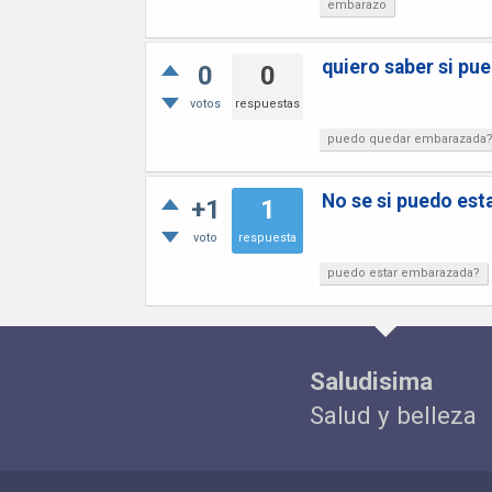
embarazo
quiero saber si pu
0
0
votos
respuestas
puedo quedar embarazada
No se si puedo es
+1
1
voto
respuesta
puedo estar embarazada?
Saludisima
Salud y belleza