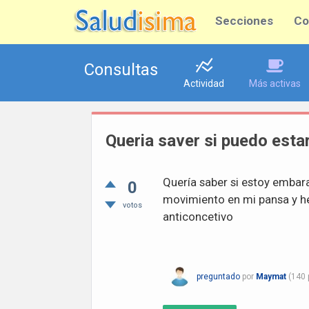
Secciones
Co
Consultas
Actividad
Más activas
Queria saver si puedo esta
Quería saber si estoy embar
0
movimiento en mi pansa y h
votos
anticoncetivo
preguntado
por
Maymat
(
140