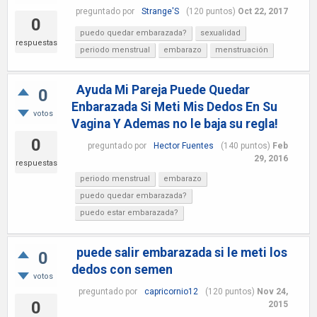
preguntado
por
Strange'S
(
120
puntos)
Oct 22, 2017
0
puedo quedar embarazada?
sexualidad
respuestas
periodo menstrual
embarazo
menstruación
Ayuda Mi Pareja Puede Quedar
0
Enbarazada Si Meti Mis Dedos En Su
votos
Vagina Y Ademas no le baja su regla!
0
preguntado
por
Hector Fuentes
(
140
puntos)
Feb
29, 2016
respuestas
periodo menstrual
embarazo
puedo quedar embarazada?
puedo estar embarazada?
puede salir embarazada si le meti los
0
dedos con semen
votos
preguntado
por
capricornio12
(
120
puntos)
Nov 24,
0
2015