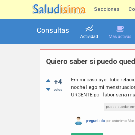
Secciones
Co
Consultas
Actividad
Más activas
Quiero saber si puedo que
Em mi caso ayer tube relacion
+4
noche llego mi menstruacion
votos
URGENTE por fabor seria mu
puedo quedar em
preguntado
por
anónimo
Mar 