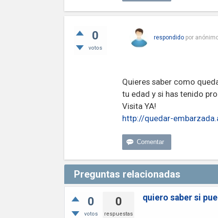
0
respondido
por
anónim
votos
Quieres saber como quedar
tu edad y si has tenido pr
Visita YA!
http://quedar-embarzada
Preguntas relacionadas
quiero saber si pu
0
0
votos
respuestas