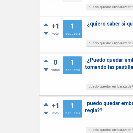
puedo quedar embarazada
¿quiero saber si 
+1
1
voto
respuesta
puedo quedar embarazada
¿Puedo quedar emba
0
1
tomando las pastill
votos
respuesta
puedo quedar embarazada
puedo quedar embar
+1
1
regla??
voto
respuesta
puedo quedar embarazada