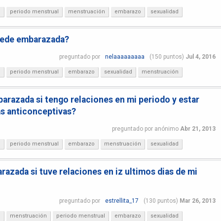
?
periodo menstrual
menstruación
embarazo
sexualidad
quede embarazada?
preguntado
por
nelaaaaaaaaa
(
150
puntos)
Jul 4, 2016
?
periodo menstrual
embarazo
sexualidad
menstruación
razada si tengo relaciones en mi periodo y estar
as anticonceptivas?
preguntado
por
anónimo
Abr 21, 2013
?
periodo menstrual
embarazo
menstruación
sexualidad
azada si tuve relaciones en iz ultimos dias de mi
preguntado
por
estrellita_17
(
130
puntos)
Mar 26, 2013
?
menstruación
periodo menstrual
embarazo
sexualidad