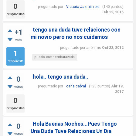
0
preguntado
por
Victoria Jazmiin ʚiɞ
(
140
puntos)
Feb 12, 2015
respuestas
tengo una duda tuve relaciones con
+1
mi novio pero no nos cuidamos
voto
preguntado
por
anónimo
Oct 22, 2012
1
puedo estar embarazada
respuesta
hola.. tengo una duda..
0
preguntado
por
carla cabral
(
120
puntos)
Abr 19,
votos
2017
0
respuestas
Hola Buenas Noches...Pues Tengo
0
Una Duda Tuve Relaciones Un Dia
votos