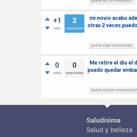
puede ser un embarazo?
mi novio acabo aden
+1
2
otras 2 veces pued
voto
respuestas
puedo estar embarazada
Me retire el diu el
0
0
puedo quedar emba
votos
respuestas
puedo quedar embarazada
Saludisima
Salud y belleza