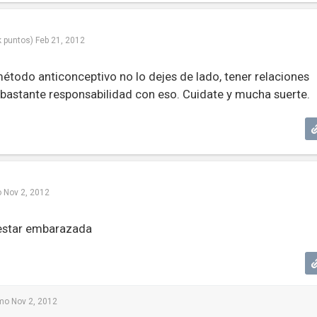
k
puntos)
Feb 21, 2012
método anticonceptivo no lo dejes de lado, tener relaciones
 bastante responsabilidad con eso. Cuidate y mucha suerte.
o
Nov 2, 2012
 estar embarazada
mo
Nov 2, 2012