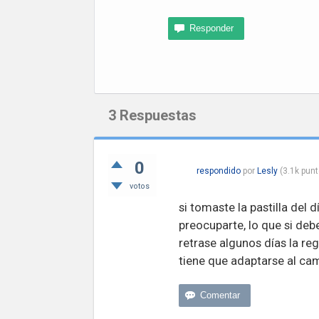
3
Respuestas
0
respondido
por
Lesly
(
3.1k
punt
votos
si tomaste la pastilla del 
preocuparte, lo que si deb
retrase algunos días la re
tiene que adaptarse al ca