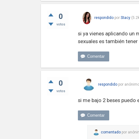
0
respondido
por
Stacy
(
5.2
votos
si ya vienes aplicando un 
sexuales es también tener
0
respondido
por
anónim
votos
si me bajo 2 beses puedo
comentado
por
anóni