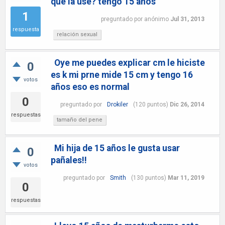
que la use? tengo 15 años
1
preguntado
por
anónimo
Jul 31, 2013
respuesta
relación sexual
Oye me puedes explicar cm le hiciste
0
es k mi prne mide 15 cm y tengo 16
votos
años eso es normal
0
preguntado
por
Drokiler
(
120
puntos)
Dic 26, 2014
respuestas
tamaño del pene
Mi hija de 15 años le gusta usar
0
pañales!!
votos
preguntado
por
Smith
(
130
puntos)
Mar 11, 2019
0
respuestas