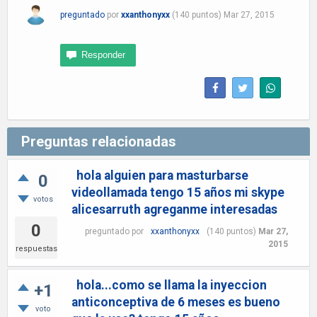
preguntado
por
xxanthonyxx
(
140
puntos)
Mar 27, 2015
Preguntas relacionadas
hola alguien para masturbarse
0
videollamada tengo 15 años mi skype
votos
alicesarruth agreganme interesadas
0
preguntado
por
xxanthonyxx
(
140
puntos)
Mar 27,
2015
respuestas
hola...como se llama la inyeccion
+1
anticonceptiva de 6 meses es bueno
voto