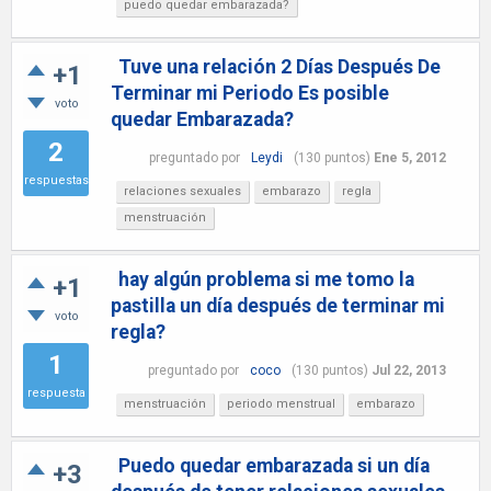
puedo quedar embarazada?
Tuve una relación 2 Días Después De
+1
Terminar mi Periodo Es posible
voto
quedar Embarazada?
2
preguntado
por
Leydi
(
130
puntos)
Ene 5, 2012
respuestas
relaciones sexuales
embarazo
regla
menstruación
hay algún problema si me tomo la
+1
pastilla un día después de terminar mi
voto
regla?
1
preguntado
por
coco
(
130
puntos)
Jul 22, 2013
respuesta
menstruación
periodo menstrual
embarazo
Puedo quedar embarazada si un día
+3