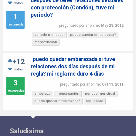
después de tener relaciones sexuales
votos
con protección (Condón), tuve mi
periodo?
1
respuesta
preguntado
por
anónimo
May 23, 2012
periodo menstrual
puedo quedar embarazada?
menstruación
puedo quedar embarazada si tuve
+12
relaciones dos días después de mi
votos
regla? mi regla me duro 4 días
3
preguntado
por
anónimo
Oct 11, 2011
respuestas
embarazo
menstruación
periodo menstrual
puedo quedar embarazada?
sexualidad
Saludisima