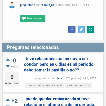
preguntado
por
rosa rojas
(
130
puntos)
Sep 27, 2014
Preguntas relacionadas
tuve relaciones con mi novio sin
0
condon pero en 6 dias es mi periodo
votos
debo tomar la pastilla o no??
0
preguntado
por
tere
(
120
puntos)
Jul 3, 2014
respuestas
puedo quedar embarazada?
periodo menstrual
puedo quedar embarazada si tuve
+2
relacione el ultimo día de mi periodo,