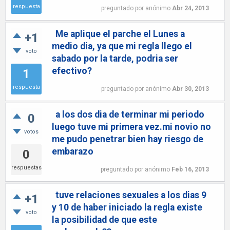
respuesta
preguntado
por
anónimo
Abr 24, 2013
Me aplique el parche el Lunes a
+1
medio dia, ya que mi regla llego el
voto
sabado por la tarde, podria ser
efectivo?
1
respuesta
preguntado
por
anónimo
Abr 30, 2013
a los dos dia de terminar mi periodo
0
luego tuve mi primera vez.mi novio no
votos
me pudo penetrar bien hay riesgo de
embarazo
0
respuestas
preguntado
por
anónimo
Feb 16, 2013
tuve relaciones sexuales a los dias 9
+1
y 10 de haber iniciado la regla existe
voto
la posibilidad de que este