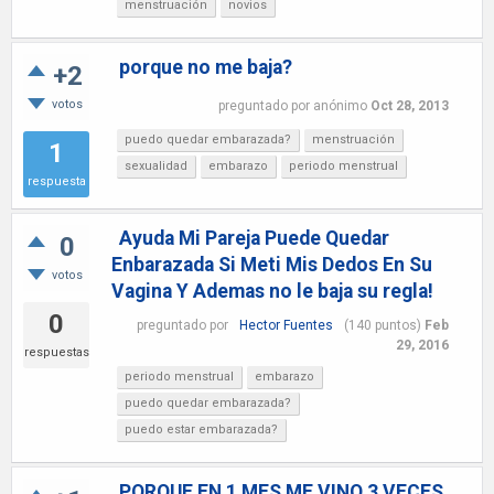
menstruación
novios
porque no me baja?
+2
votos
preguntado
por
anónimo
Oct 28, 2013
puedo quedar embarazada?
menstruación
1
sexualidad
embarazo
periodo menstrual
respuesta
Ayuda Mi Pareja Puede Quedar
0
Enbarazada Si Meti Mis Dedos En Su
votos
Vagina Y Ademas no le baja su regla!
0
preguntado
por
Hector Fuentes
(
140
puntos)
Feb
29, 2016
respuestas
periodo menstrual
embarazo
puedo quedar embarazada?
puedo estar embarazada?
PORQUE EN 1 MES ME VINO 3 VECES