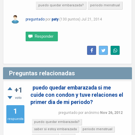
puedo quedar embarazada?
periodo menstrual
preguntado
por
paty
(
130
puntos)
Jul 21, 2014
Preguntas relacionadas
puedo quedar embarazada si me
+1
cuide con condon y tuve relaciones el
voto
primer dia de mi periodo?
1
preguntado
por
anónimo
Nov 26, 2012
respuesta
puedo quedar embarazada?
saber si estoy embarazada
periodo menstrual