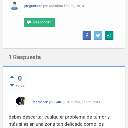
preguntado
por
anónimo
Feb 20, 2014
1
Respuesta
0
votos
respondido
por
Carla
(
7.1k
puntos)
Feb 21, 2014
debes descartar cualquier problema de tumor y
más si es en una zona tan delicada como los