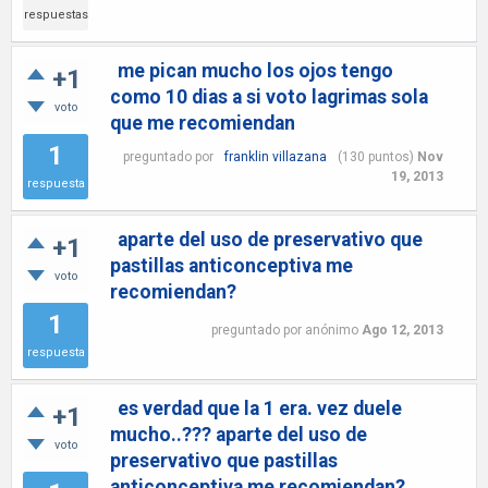
respuestas
me pican mucho los ojos tengo
+1
como 10 dias a si voto lagrimas sola
voto
que me recomiendan
1
preguntado
por
franklin villazana
(
130
puntos)
Nov
19, 2013
respuesta
aparte del uso de preservativo que
+1
pastillas anticonceptiva me
voto
recomiendan?
1
preguntado
por
anónimo
Ago 12, 2013
respuesta
es verdad que la 1 era. vez duele
+1
mucho..??? aparte del uso de
voto
preservativo que pastillas
anticonceptiva me recomiendan?