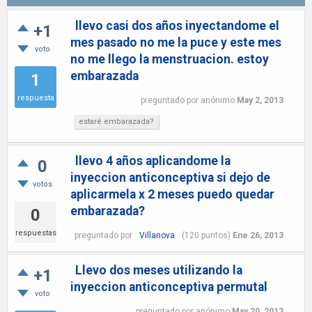
llevo casi dos años inyectandome el
+1
mes pasado no me la puce y este mes
voto
no me llego la menstruacion. estoy
embarazada
1
respuesta
preguntado
por
anónimo
May 2, 2013
estaré embarazada?
llevo 4 años aplicandome la
0
inyeccion anticonceptiva si dejo de
votos
aplicarmela x 2 meses puedo quedar
embarazada?
0
respuestas
preguntado
por
Villanova
(
120
puntos)
Ene 26, 2013
Llevo dos meses utilizando la
+1
inyeccion anticonceptiva permutal
voto
preguntado
por
anónimo
May 20, 2013