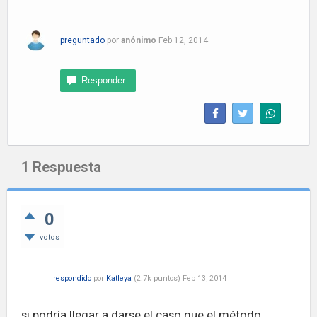
preguntado
por
anónimo
Feb 12, 2014
1
Respuesta
0
votos
respondido
por
Katleya
(
2.7k
puntos)
Feb 13, 2014
si podría llegar a darse el caso que el método