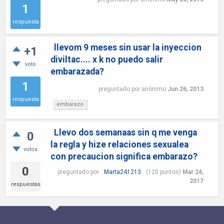
1
respuesta
llevom 9 meses sin usar la inyeccion
+1
diviltac.... x k no puedo salir
voto
embarazada?
1
preguntado
por
anónimo
Jun 26, 2013
respuesta
embarazo
Llevo dos semanaas sin q me venga
0
la regla y hize relaciones sexualea
votos
con precaucion significa embarazo?
0
preguntado
por
Marta241213
(
120
puntos)
Mar 24,
2017
respuestas