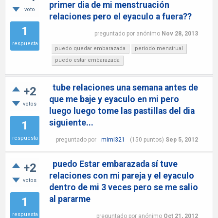
primer dia de mi menstruación
voto
relaciones pero el eyaculo a fuera??
1
preguntado
por
anónimo
Nov 28, 2013
respuesta
puedo quedar embarazada
periodo menstrual
puedo estar embarazada
tube relaciones una semana antes de
+2
que me baje y eyaculo en mi pero
votos
luego luego tome las pastillas del dia
siguiente...
1
respuesta
preguntado
por
mimi321
(
150
puntos)
Sep 5, 2012
puedo Estar embarazada sí tuve
+2
relaciones con mi pareja y el eyaculo
votos
dentro de mi 3 veces pero se me salio
al pararme
1
respuesta
preguntado
por
anónimo
Oct 21, 2012