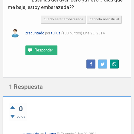
me baja, estoy embarazada??
puedo estar embarazada
periodo menstrual
preguntado
por
tu luz
(
130
puntos)
Ene 20, 2014
1
Respuesta
0
votos
respondido
por
Susana
(
3.7k
puntos)
Ene 21, 2014