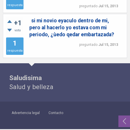
respuesta
preguntado
Jul 15, 2013
si mi novio eyaculo dentro de mi,
+1
pero al hacerlo yo estava com mi
voto
periodo, ¿ùedo qedar embartazada?
1
preguntado
Jul 15, 2013
respuesta
Saludisima
Salud y belleza
Advertencia legal
Contacto