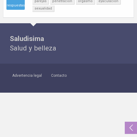
parejas
penetracion
orgasmo
eyaculacion
respuestas
sexualidad
Saludisima
Salud y belleza
Advertencia legal
Contacto