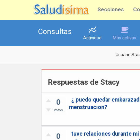
Secciones
Co
Consultas
Actividad
Más activas
Usuario Sta
Respuestas de Stacy
¿ puedo quedar embarazada 
0
menstruacion?
votos
tuve relaciones durante mi
0