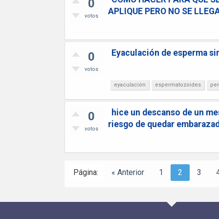
0
APLIQUE PERO NO SE LLEG
votos
Eyaculación de esperma sin
0
votos
eyaculación
espermatozoides
pe
hice un descanso de un mes
0
riesgo de quedar embaraza
votos
Página:
« Anterior
1
2
3