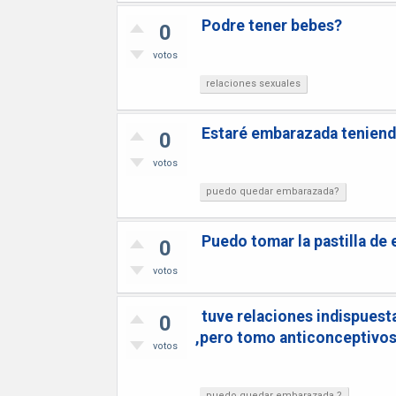
Podre tener bebes?
0
votos
relaciones sexuales
Estaré embarazada teniendo
0
votos
puedo quedar embarazada?
Puedo tomar la pastilla de
0
votos
tuve relaciones indispuesta
0
,pero tomo anticonceptivos
votos
puedo quedar embarazada ?