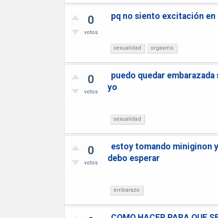
pq no siento excitación en
0
votos
sexualidad
orgasmo
puedo quedar embarazada si
0
yo
votos
sexualidad
estoy tomando miniginon y
0
debo esperar
votos
embarazo
COMO HACER PARA QUE SE