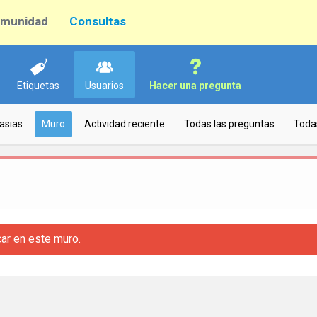
munidad
Consultas
Etiquetas
Usuarios
Hacer una pregunta
asias
Muro
Actividad reciente
Todas las preguntas
Toda
car en este muro.