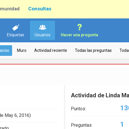
munidad
Consultas
Etiquetas
Usuarios
Hacer una pregunta
asias
Muro
Actividad reciente
Todas las preguntas
Toda
Actividad de Linda M
13
Puntos:
de May 6, 2016)
1
Preguntas:
trado