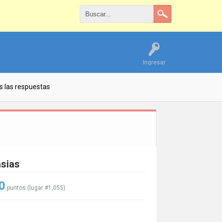
Ingresar
s las respuestas
asias
0
puntos (lugar #
1,055
)