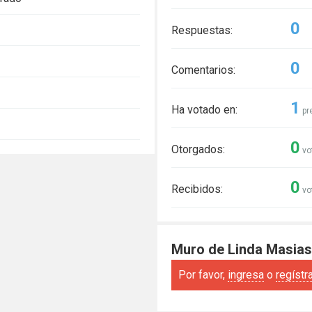
0
Respuestas:
0
Comentarios:
1
Ha votado en:
pr
0
Otorgados:
vo
0
Recibidos:
vo
Muro de Linda Masia
Por favor,
ingresa
o
regístr