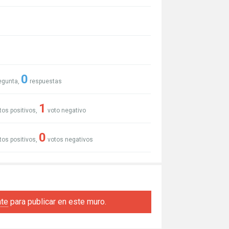
0
egunta,
respuestas
1
tos positivos,
voto negativo
0
tos positivos,
votos negativos
s
ate
para publicar en este muro.