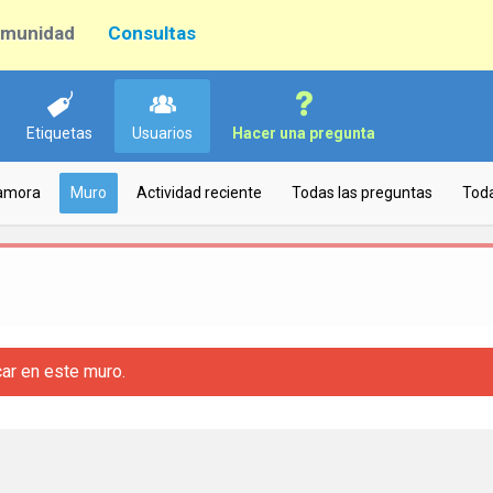
munidad
Consultas
Etiquetas
Usuarios
Hacer una pregunta
Zamora
Muro
Actividad reciente
Todas las preguntas
Toda
car en este muro.