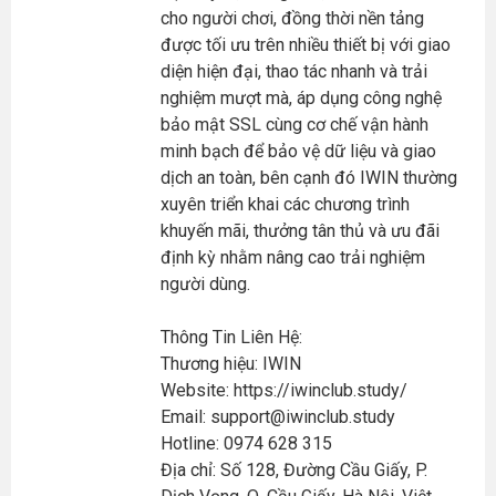
cho người chơi, đồng thời nền tảng
được tối ưu trên nhiều thiết bị với giao
diện hiện đại, thao tác nhanh và trải
nghiệm mượt mà, áp dụng công nghệ
bảo mật SSL cùng cơ chế vận hành
minh bạch để bảo vệ dữ liệu và giao
dịch an toàn, bên cạnh đó IWIN thường
xuyên triển khai các chương trình
khuyến mãi, thưởng tân thủ và ưu đãi
định kỳ nhằm nâng cao trải nghiệm
người dùng.
Thông Tin Liên Hệ:
Thương hiệu: IWIN
Website: https://iwinclub.study/
Email:
support@iwinclub.study
Hotline: 0974 628 315
Địa chỉ: Số 128, Đường Cầu Giấy, P.