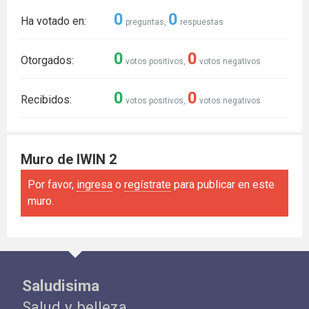
0
0
Ha votado en:
preguntas,
respuestas
0
0
Otorgados:
votos positivos,
votos negativos
0
0
Recibidos:
votos positivos,
votos negativos
Muro de IWIN 2
Por favor,
ingresa
o
regístrate
para publicar en este
muro.
Saludisima
Salud y belleza