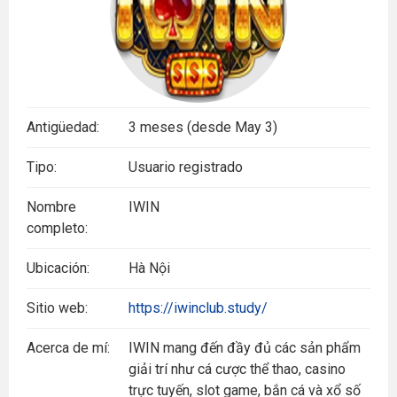
Antigüedad:
3 meses (desde May 3)
Tipo:
Usuario registrado
Nombre
IWIN
completo:
Ubicación:
Hà Nội
Sitio web:
https://iwinclub.study/
Acerca de mí:
IWIN mang đến đầy đủ các sản phẩm
giải trí như cá cược thể thao, casino
trực tuyến, slot game, bắn cá và xổ số