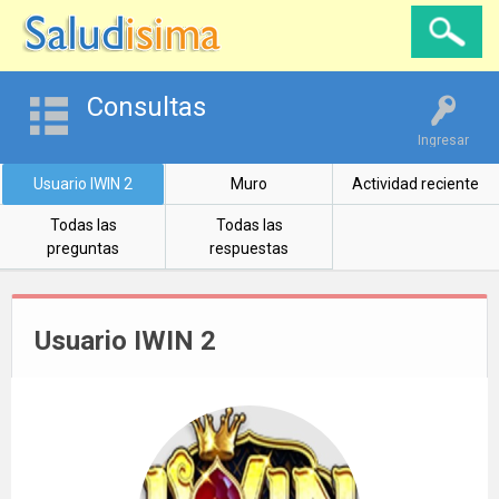
Consultas
Ingresar
Usuario IWIN 2
Muro
Actividad reciente
Todas las
Todas las
preguntas
respuestas
Usuario IWIN 2