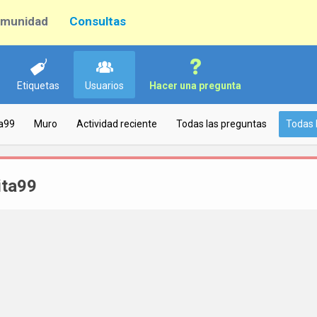
munidad
Consultas
Etiquetas
Usuarios
Hacer una pregunta
ta99
Muro
Actividad reciente
Todas las preguntas
Todas 
ita99