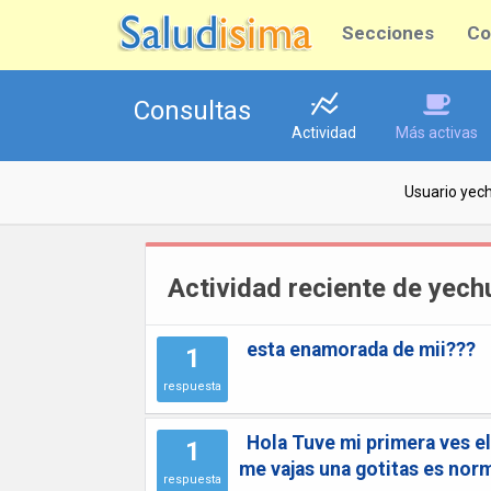
Secciones
Co
Consultas
Actividad
Más activas
Usuario yec
Actividad reciente de yech
esta enamorada de mii???
1
respuesta
Hola Tuve mi primera ves e
1
me vajas una gotitas es nor
respuesta