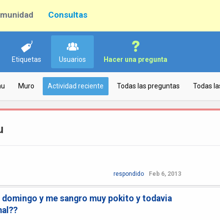
munidad
Consultas
Etiquetas
Usuarios
Hacer una pregunta
hu
Muro
Actividad reciente
Todas las preguntas
Todas la
u
respondido
Feb 6, 2013
l domingo y me sangro muy pokito y todavia
mal??