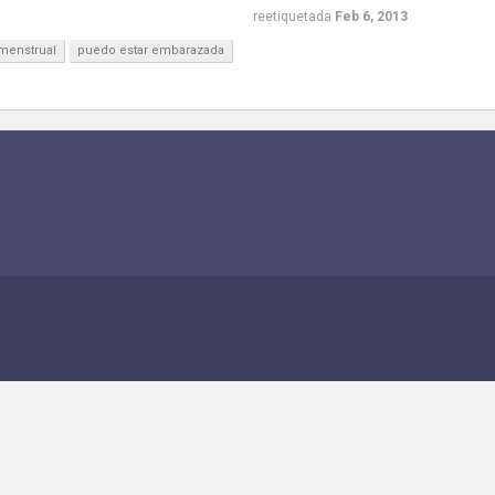
reetiquetada
Feb 6, 2013
menstrual
puedo estar embarazada