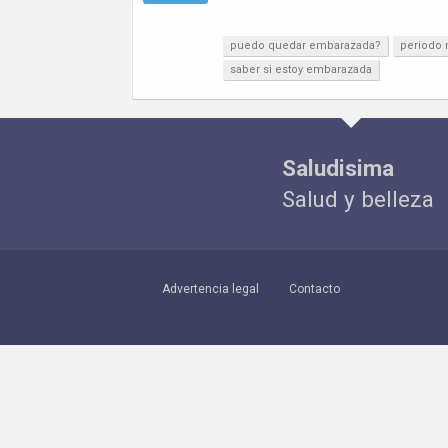
puedo quedar embarazada?
periodo 
saber si estoy embarazada
Saludisima
Salud y belleza
Advertencia legal
Contacto