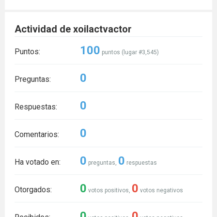
Actividad de xoilactvactor
100
Puntos:
puntos (lugar #
3,545
)
0
Preguntas:
0
Respuestas:
0
Comentarios:
0
0
Ha votado en:
preguntas,
respuestas
0
0
Otorgados:
votos positivos,
votos negativos
0
0