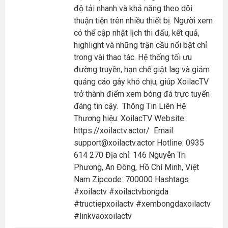
độ tải nhanh và khả năng theo dõi
thuận tiện trên nhiều thiết bị. Người xem
có thể cập nhật lịch thi đấu, kết quả,
highlight và những trận cầu nổi bật chỉ
trong vài thao tác. Hệ thống tối ưu
đường truyền, hạn chế giật lag và giảm
quảng cáo gây khó chịu, giúp XoilacTV
trở thành điểm xem bóng đá trực tuyến
đáng tin cậy. Thông Tin Liên Hệ
Thương hiệu: XoilacTV Website:
https://xoilactv.actor/ Email:
support@xoilactv.actor
Hotline: 0935
614 270 Địa chỉ: 146 Nguyễn Tri
Phương, An Đông, Hồ Chí Minh, Việt
Nam Zipcode: 700000 Hashtags
#xoilactv #xoilactvbongda
#tructiepxoilactv #xembongdaxoilactv
#linkvaoxoilactv