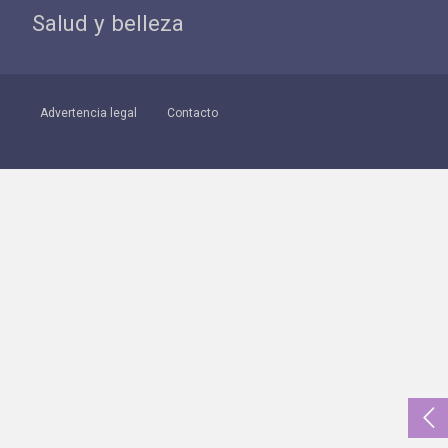
Salud y belleza
Advertencia legal
Contacto