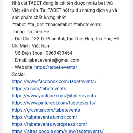
Nhà cái TABET đang là cái tên được nhiều bet thủ
Việt săn đón. Tại TABET hội tụ đủ những dịch vụ và
sản phẩm chất lượng nhất.
#tabet #ta_bet #nhacaitabet #tabetevents
Thông Tin Liên Hệ:
- Địa Chỉ: 132 Đ. Phan Anh,Tân Thới Hoà, Tân Phú, Hồ
Chí Minh, Việt Nam
- Số Điện Thoại: 0963433454
- Email:
tabet.events@gmail.com
- Website:
https://tabet.events/
Social:
https://www.facebook.com/tabetevents/
https://x.com/tabetevents
https://www.youtube.com/@tabetevents
https://www.pinterest.com/tabetevents/
https://gravatar.com/tabetevents
https://tabetevents.tumblr.com/
https://tabetevents.wordpress.com/
https://sites.google.com/view/tabetevents/