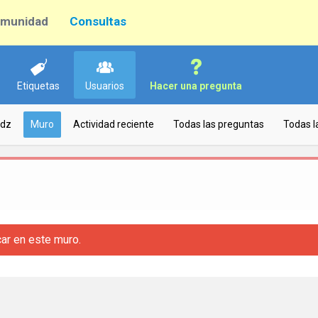
munidad
Consultas
Etiquetas
Usuarios
Hacer una pregunta
hdz
Muro
Actividad reciente
Todas las preguntas
Todas l
car en este muro.