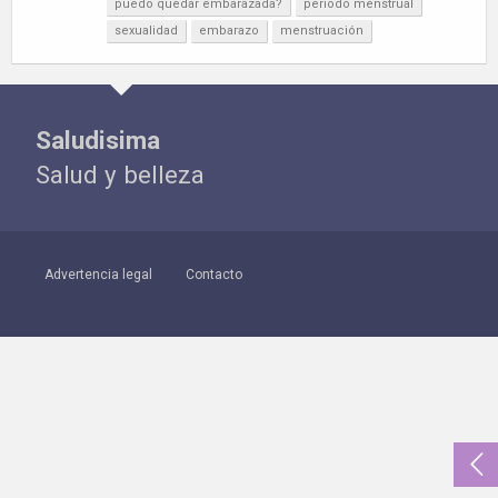
puedo quedar embarazada?
periodo menstrual
sexualidad
embarazo
menstruación
Saludisima
Salud y belleza
Advertencia legal
Contacto