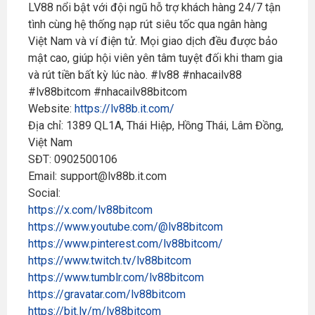
LV88 nổi bật với đội ngũ hỗ trợ khách hàng 24/7 tận
tình cùng hệ thống nạp rút siêu tốc qua ngân hàng
Việt Nam và ví điện tử. Mọi giao dịch đều được bảo
mật cao, giúp hội viên yên tâm tuyệt đối khi tham gia
và rút tiền bất kỳ lúc nào. #lv88 #nhacailv88
#lv88bitcom #nhacailv88bitcom
Website:
https://lv88b.it.com/
Địa chỉ: 1389 QL1A, Thái Hiệp, Hồng Thái, Lâm Đồng,
Việt Nam
SĐT: 0902500106
Email:
support@lv88b.it.com
Social:
https://x.com/lv88bitcom
https://www.youtube.com/@lv88bitcom
https://www.pinterest.com/lv88bitcom/
https://www.twitch.tv/lv88bitcom
https://www.tumblr.com/lv88bitcom
https://gravatar.com/lv88bitcom
https://bit.ly/m/lv88bitcom