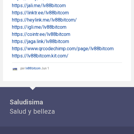
https://jali.me/lv88bitcom
https://linktr.ee/lv88bitcom
https://heylink.me/lv88bitcom/
https://igli.me/lv88bitcom
https://cointr.ee/lv88bitcom
https://jaga.link/lv88bitcom
https://www.qrcodechimp.com/page/lv88bitcom
https://lv88bitcom.kit.com/
por
lv88bitcom
Jun 1
Saludisima
Salud y belleza