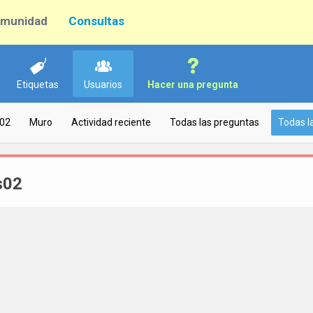
munidad
Consultas
Etiquetas
Usuarios
Hacer una pregunta
s02
Muro
Actividad reciente
Todas las preguntas
Todas l
s02