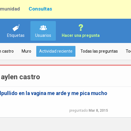
munidad
Consultas
Etiquetas
Usuarios
Hacer una pregunta
n castro
Muro
Actividad reciente
Todas las preguntas
To
 aylen castro
lpullido en la vagina me arde y me pica mucho
preguntado
Mar 8, 2015