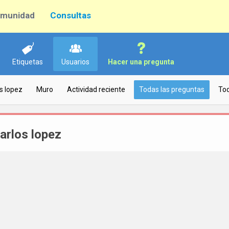
munidad
Consultas
Etiquetas
Usuarios
Hacer una pregunta
os lopez
Muro
Actividad reciente
Todas las preguntas
Tod
arlos lopez