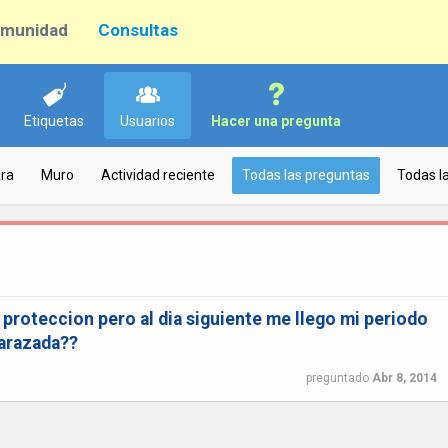
munidad
Consultas
Etiquetas
Usuarios
Hacer una pregunta
ra
Muro
Actividad reciente
Todas las preguntas
Todas l
 proteccion pero al dia siguiente me llego mi periodo
arazada??
preguntado
Abr 8, 2014