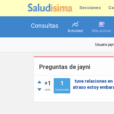
Secciones
Co
Consultas
Actividad
Más activas
Usuario jayn
Preguntas de jayni
tuve relaciones en 
+1
1
atraso estoy embara
voto
respuesta