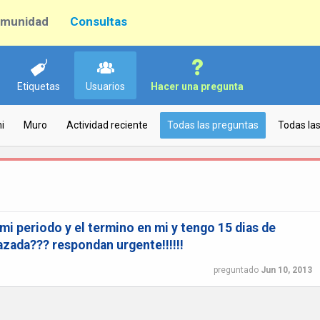
munidad
Consultas
Etiquetas
Usuarios
Hacer una pregunta
i
Muro
Actividad reciente
Todas las preguntas
Todas la
mi periodo y el termino en mi y tengo 15 dias de
zada??? respondan urgente!!!!!!
preguntado
Jun 10, 2013