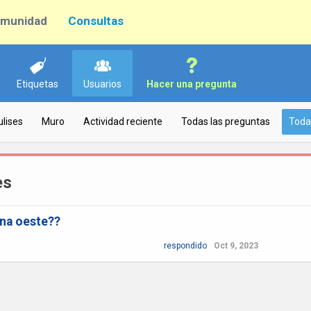
munidad
Consultas
Etiquetas
Usuarios
Hacer una pregunta
ulises
Muro
Actividad reciente
Todas las preguntas
Toda
es
ona oeste??
respondido
Oct 9, 2023