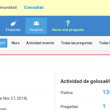
munidad
Consultas
Etiquetas
Usuarios
Hacer una pregunta
a69
Muro
Actividad reciente
Todas las preguntas
Todas 
Actividad de golosa6
13
Puntos:
e Nov 27, 2014)
1
Preguntas:
rado