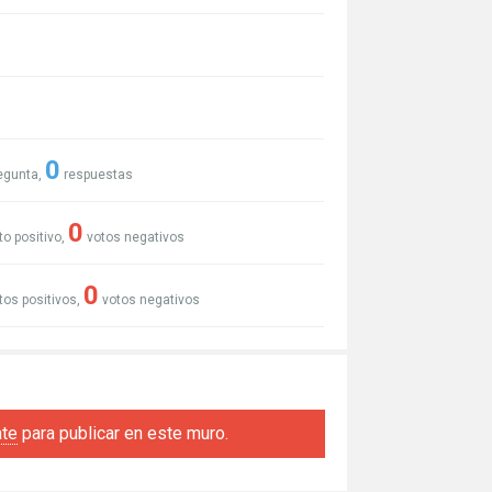
0
egunta,
respuestas
0
to positivo,
votos negativos
0
tos positivos,
votos negativos
ate
para publicar en este muro.