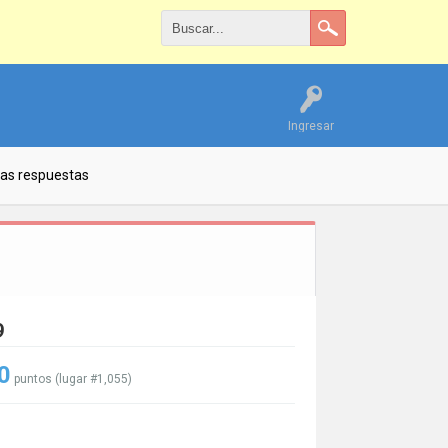
Ingresar
las respuestas
9
0
puntos (lugar #
1,055
)