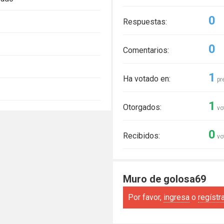
0
Respuestas:
0
Comentarios:
1
Ha votado en:
pr
1
Otorgados:
vo
0
Recibidos:
vo
Muro de golosa69
Por favor,
ingresa
o
regístr