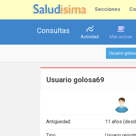
Secciones
Co
Consultas
Actividad
Más activas
Usuario golos
Usuario golosa69
Antigüedad:
11 años (desd
Tipo:
Usuario regist