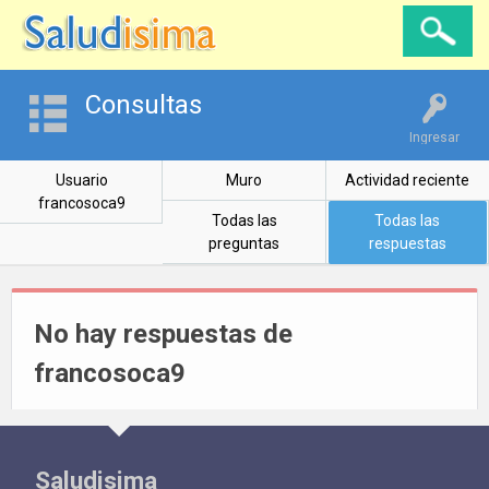
Consultas
Ingresar
Usuario
Muro
Actividad reciente
francosoca9
Todas las
Todas las
preguntas
respuestas
No hay respuestas de
francosoca9
Saludisima