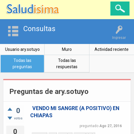
Consultas
Ingresar
Usuario ary.sotuyo
Muro
Actividad reciente
Todas las
Todas las
preguntas
respuestas
Preguntas de ary.sotuyo
VENDO MI SANGRE (A POSITIVO) EN
0
CHIAPAS
votos
preguntado
Ago 27, 2016
0