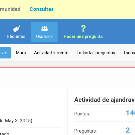
munidad
Consultas
Etiquetas
Usuarios
Hacer una pregunta
avck
Muro
Actividad reciente
Todas las preguntas
Todas
Actividad de ajandra
14
Puntos:
de May 3, 2015)
2
Preguntas:
trado