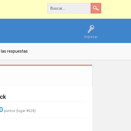
Ingresar
 las respuestas
vck
0
puntos (lugar #
628
)