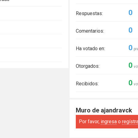
0
Respuestas:
0
Comentarios:
0
Ha votado en:
pr
0
Otorgados:
vo
0
Recibidos:
vo
Muro de ajandravck
Por favor,
ingresa
o
regístr