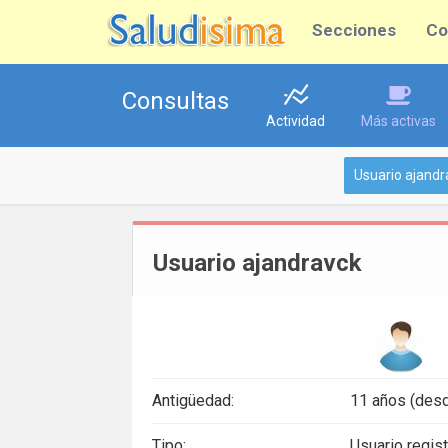
Secciones
Co
Consultas
Actividad
Más activas
Usuario ajandr
Usuario ajandravck
Antigüedad:
11 años (des
Tipo:
Usuario regis