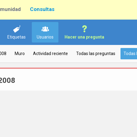
munidad
Consultas
Etiquetas
Usuarios
Hacer una pregunta
008
Muro
Actividad reciente
Todas las preguntas
Todas 
i2008