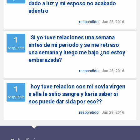
dado a luz y mi esposo no acabado
adentro
respondido
Jun 28, 2016
Si yo tuve relaciones una semana
1
antes de mi periodo y se me retraso
respuesta
una semana y luego me bajo ¿no estoy
embarazada?
respondido
Jun 28, 2016
hoy tuve relacion con mi novia virgen
1
a ella le salio sangre y keria saber si
respuesta
nos puede dar sida por eso??
respondido
Jun 28, 2016