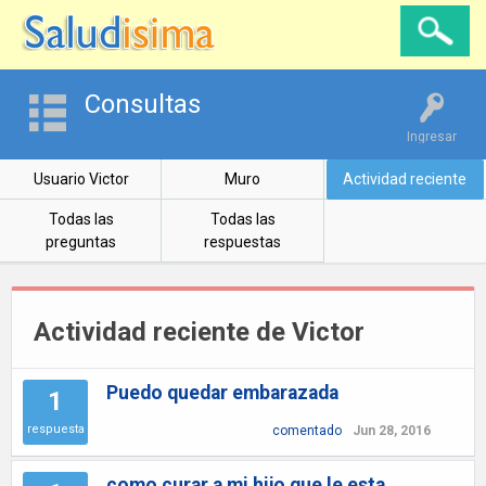
Consultas
Ingresar
Usuario Victor
Muro
Actividad reciente
Todas las
Todas las
preguntas
respuestas
Actividad reciente de Victor
Puedo quedar embarazada
1
respuesta
comentado
Jun 28, 2016
como curar a mi hijo que le esta