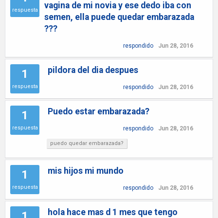
vagina de mi novia y ese dedo iba con
respuesta
semen, ella puede quedar embarazada
???
respondido
Jun 28, 2016
pildora del dia despues
1
respuesta
respondido
Jun 28, 2016
Puedo estar embarazada?
1
respuesta
respondido
Jun 28, 2016
puedo quedar embarazada?
mis hijos mi mundo
1
respuesta
respondido
Jun 28, 2016
hola hace mas d 1 mes que tengo
1