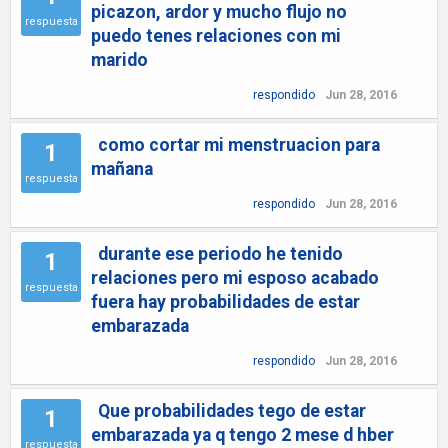
picazon, ardor y mucho flujo no
respuesta
puedo tenes relaciones con mi
marido
respondido
Jun 28, 2016
como cortar mi menstruacion para
1
mañana
respuesta
respondido
Jun 28, 2016
durante ese periodo he tenido
1
relaciones pero mi esposo acabado
respuesta
fuera hay probabilidades de estar
embarazada
respondido
Jun 28, 2016
Que probabilidades tego de estar
1
embarazada ya q tengo 2 mese d hber
respuesta