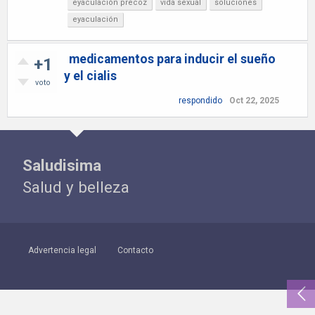
eyaculación precoz
vida sexual
soluciones
eyaculación
medicamentos para inducir el sueño
+1
y el cialis
voto
respondido
Oct 22, 2025
Saludisima
Salud y belleza
Advertencia legal
Contacto