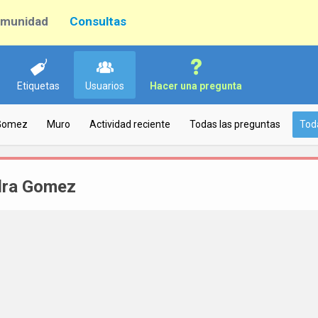
munidad
Consultas
Etiquetas
Usuarios
Hacer una pregunta
 Gomez
Muro
Actividad reciente
Todas las preguntas
Tod
dra Gomez