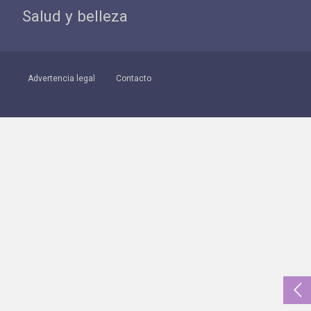
Salud y belleza
Advertencia legal
Contacto