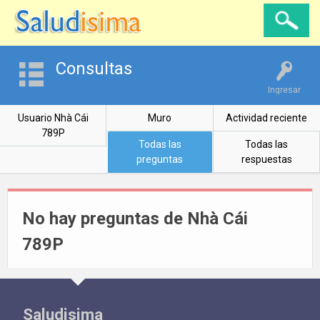
Consultas
Ingresar
Usuario Nhà Cái
Muro
Actividad reciente
789P
Todas las
Todas las
preguntas
respuestas
No hay preguntas de Nhà Cái
789P
Saludisima