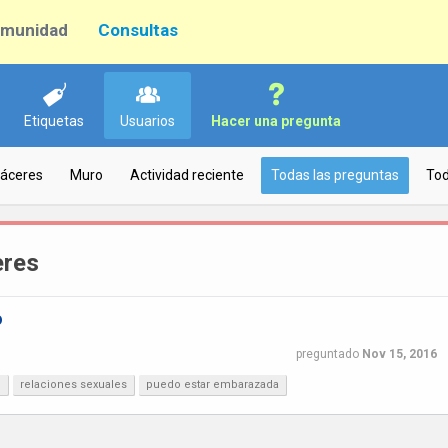
munidad
Consultas
Etiquetas
Usuarios
Hacer una pregunta
Cáceres
Muro
Actividad reciente
Todas las preguntas
Tod
eres
o
preguntado
Nov 15, 2016
?
relaciones sexuales
puedo estar embarazada