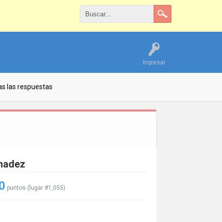
Ingresar
s las respuestas
rnadez
0
puntos (lugar #
1,055
)