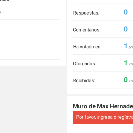
0
z
Respuestas:
0
Comentarios:
1
Ha votado en:
pr
1
Otorgados:
vo
0
Recibidos:
vo
Muro de Max Hernad
Por favor,
ingresa
o
regístr