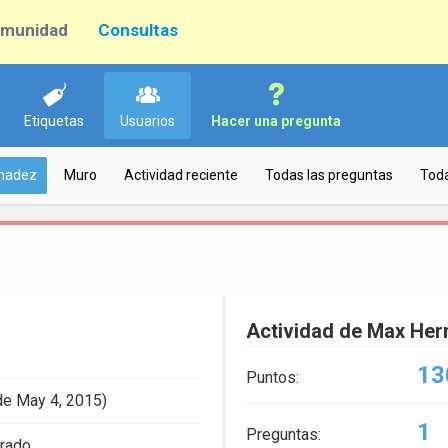
munidad
Consultas
Etiquetas
Usuarios
Hacer una pregunta
rnadez
Muro
Actividad reciente
Todas las preguntas
Toda
Actividad de Max He
13
Puntos:
de May 4, 2015)
1
Preguntas:
trado