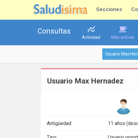
Secciones
Co
Consultas
Actividad
Más activas
Usuario Max He
Usuario Max Hernadez
Antigüedad:
11 años (des
Tipo:
Usuario regis