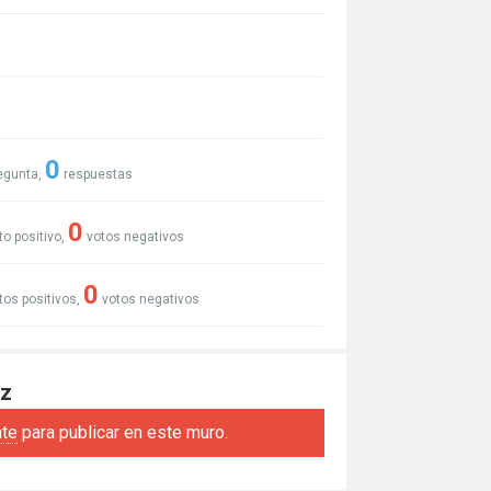
0
egunta,
respuestas
0
to positivo,
votos negativos
0
tos positivos,
votos negativos
ez
ate
para publicar en este muro.